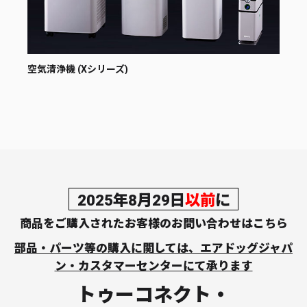
空気清浄機 (Xシリーズ)
空気
2025年8月29日
以前
に
商品をご購入されたお客様のお
問い合わせはこちら
部品・パーツ等の購入に関しては、エアドッグジャパ
ン・カスタマーセンターにて承ります
トゥーコネクト・