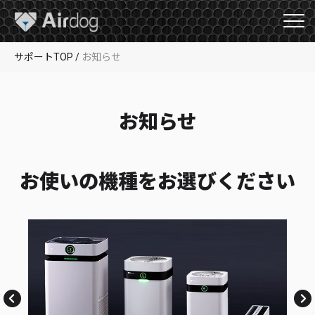
A
i
r
d
サポートTOP
/
お知らせ
o
g
お知らせ
お使いの機種をお選びください