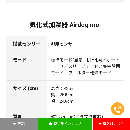
気化式加湿器 Airdog moi
搭載センサー
湿度センサー
モード
標準モード(風量：L1～L4)／オート
モード／スリープモード／集中除菌
モード／フィルター乾燥モード
サイズ (cm)
高さ：42cm
奥：25.8cm
幅：24.6cm
質量
約3.2kg（ACアダプタ含む）
店舗
製品ラインナップ
購入はこちら