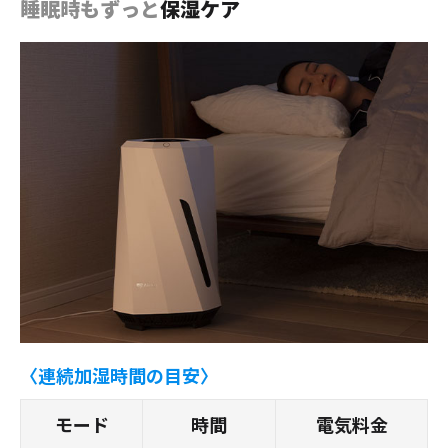
睡眠時もずっと
保湿ケア
〈連続加湿時間の目安〉
モード
時間
電気料金