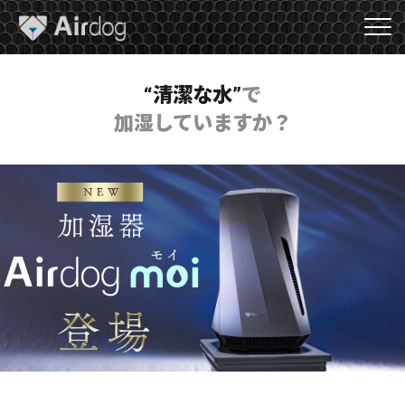
A
i
r
d
o
“清潔な水”
で
g
加湿していますか？