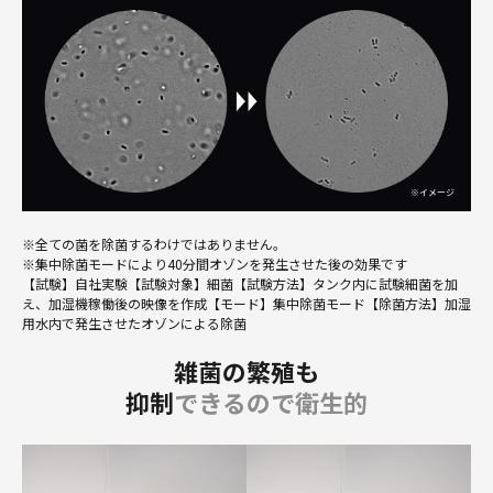
※全ての菌を除菌するわけではありません。
※集中除菌モードにより40分間オゾンを発生させた後の効果です
【試験】自社実験【試験対象】細菌【試験方法】タンク内に試験細菌を加
え、加湿機稼働後の映像を作成【モード】集中除菌モード【除菌方法】加湿
用水内で発生させたオゾンによる除菌
雑菌の繁殖も
抑制
できるので衛生的