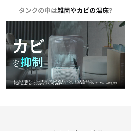
タンクの中は
雑菌やカビの温床
?