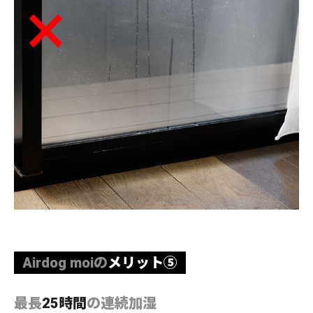
Airdog moiの
メリット⑤
最長
25時間
の連続加湿