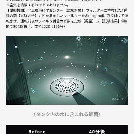
※空気を清浄するわけではありません。
【試験機関】北里環境科学センター【試験対象】 フィルターに塗布した1種
類の菌【試験方法】カビを塗布したフィルターをAirdog moiに取り付けて運
転させ、運転前後のフィルタ付着カビ数を比較【風量】L2【試験結果】3時
間で80%除去（北生発2023_0196号）
〈タンク内の水に含まれる雑菌〉