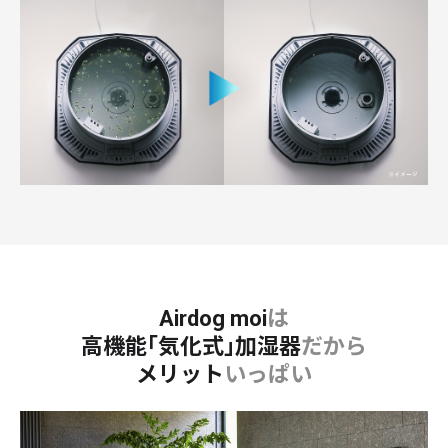
Airdog moi
は
高機能｢気化式｣加湿器
だから
メリット
いっぱい