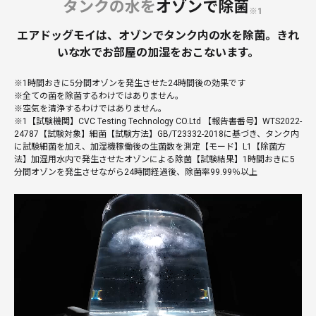
タンクの水を
オゾンで除菌
※1
エアドッグモイは、オゾンでタンク内の水を除菌。
きれ
いな水でお部屋の加湿をおこないます。
※1時間おきに5分間オゾンを発生させた24時間後の効果です
※全ての菌を除菌するわけではありません。
※空気を清浄するわけではありません。
※1【試験機関】CVC Testing Technology CO.Ltd 【報告書番号】WTS2022-
24787【試験対象】細菌【試験方法】GB/T23332-2018に基づき、タンク内
に試験細菌を加え、加湿機稼働後の生菌数を測定【モード】L1【除菌方
法】加湿用水内で発生させたオゾンによる除菌【試験結果】1時間おきに5
分間オゾンを発生させながら24時間経過後、除菌率99.99％以上