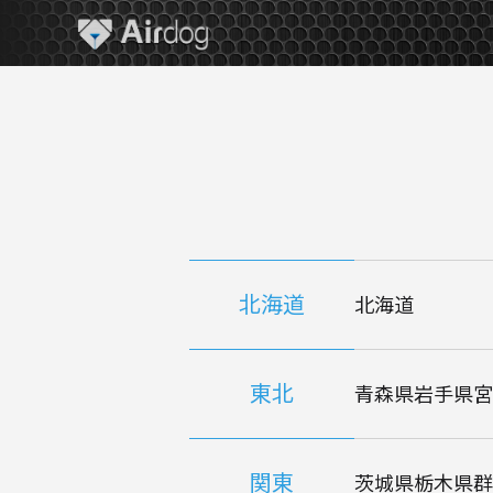
A
i
r
d
o
g
北海道
北海道
東北
青森県
岩手県
宮
関東
茨城県
栃木県
群