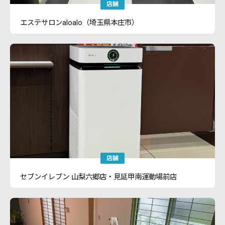
店舗
エステサロンaloalo（埼玉県本庄市）
店舗
セブンイレブン 山梨六郷店・見延甲南運動場前店