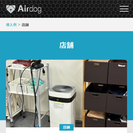
A
>
導入例
店舗
i
r
D
店舗
o
g
店舗