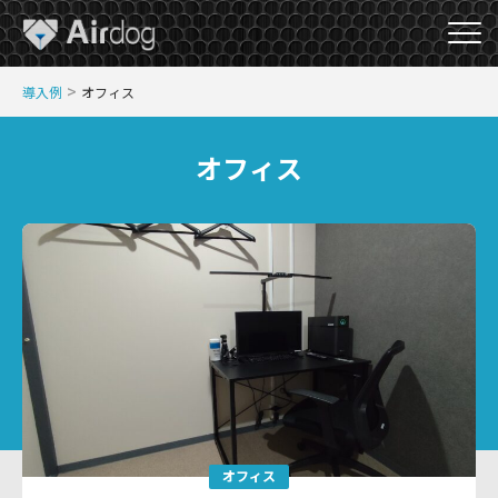
A
>
導入例
オフィス
i
r
D
オフィス
o
g
オフィス