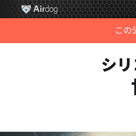
A
i
r
d
この
o
g
シリ