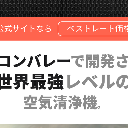
公式サイトなら
ベストレート価
コンバレー
で開発
世界最強
レベル
空気清浄機
。