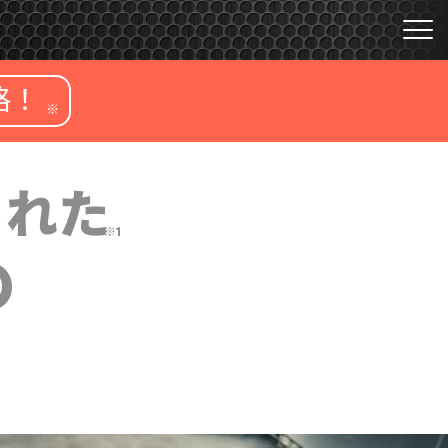
格！
※
された
※1
の