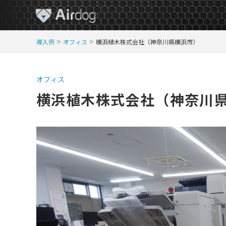
A
>
>
導入例
オフィス
横浜植木株式会社（神奈川県横浜市）
i
r
D
オフィス
o
横浜植木株式会社（神奈川
g