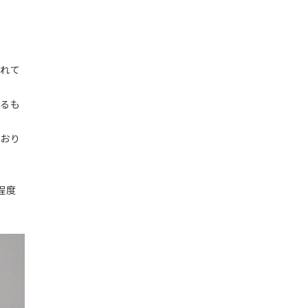
がれて
あるも
ており
程度