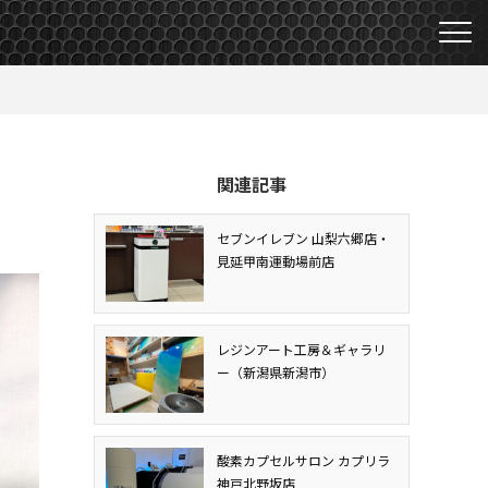
関連記事
セブンイレブン 山梨六郷店・
見延甲南運動場前店
レジンアート工房＆ギャラリ
ー（新潟県新潟市）
酸素カプセルサロン カプリラ
神戸北野坂店