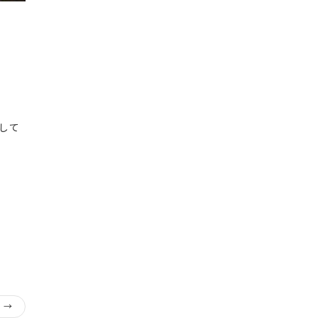
して
）
→