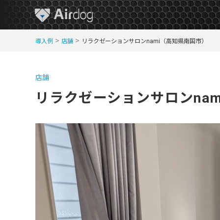
A
>
>
導入例
店舗
リラクゼーションサロンnami（高知県南国市）
i
r
D
店舗
o
リラクゼーションサロンna
g