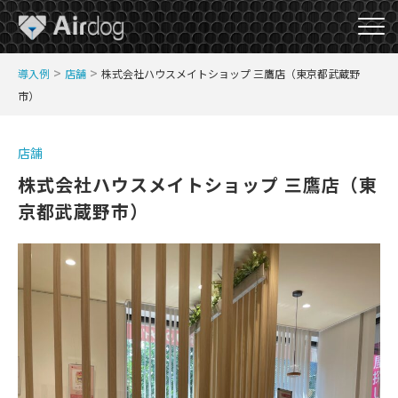
A
>
>
導入例
店舗
株式会社ハウスメイトショップ 三鷹店（東京都武蔵野
i
市）
r
D
o
店舗
g
株式会社ハウスメイトショップ 三鷹店（東
京都武蔵野市）