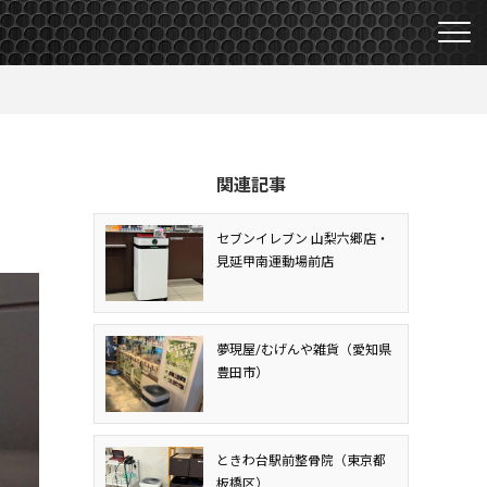
関連記事
セブンイレブン 山梨六郷店・
見延甲南運動場前店
夢現屋/むげんや雑貨（愛知県
豊田市）
ときわ台駅前整骨院（東京都
板橋区）