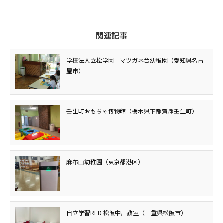
関連記事
学校法人立松学園 マツガネ台幼稚園（愛知県名古
屋市）
壬生町おもちゃ博物館（栃木県下都賀郡壬生町）
麻布山幼稚園（東京都港区）
自立学習RED 松阪中川教室（三重県松阪市）