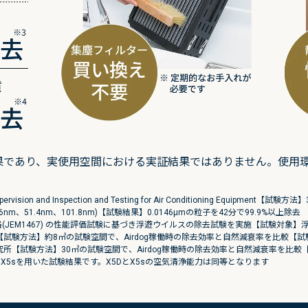
果であり、実使用空間における実証結果ではありません。使用
Supervision and Inspection and Testing for Air Conditioning Equi
m、51.4nm、101.8nm)【試験結果】0.0146μmの粒子を42分で99.9%以
(JEM1467) の性能評価試験に基づき浮遊ウイルスの除去試験を実施【試験対象】
S【試験方法】約8㎥の試験空間で、Airdog稼働時の除去効率と自然減衰率を比較【試験
研究所【試験方法】30㎥の試験空間で、Airdog稼働時の除去効率と自然減衰率を比
 ※X5sを用いた試験結果です。X5DとX5sの空気清浄能力は同等となります