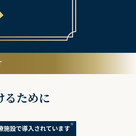
す
けるために
※
の医療施設で導入されています