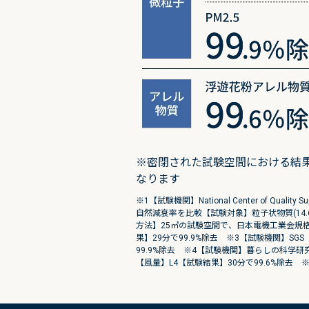
※密閉された試験空間における結
なります
※1【試験機関】National Center of Quality 
自然減衰率を比較【試験対象】粒子状物質(14.6n
方法】25㎥の試験空間で、日本電機工業会規格
果】29分で99.9%除去 ※3【試験機関】SG
99.9%除去 ※4【試験機関】暮らしの科学
【風量】L4【試験結果】30分で99.6%除去