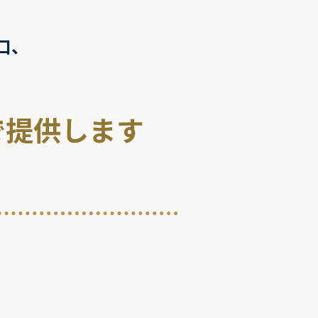
口、
で提供
します