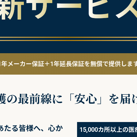
1年メーカー保証＋1年延長保証を
無償で提供しま
護の最前線に
「安心」を届
あたる皆様へ、心か
15,000カ所以上