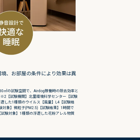
環境、お部屋の条件により効果は異
pment【試験方法】30㎥の試験空間で、Airdog稼働時の除去効率と
上除去 ※2【試験機関】北里環境科学センター【試験
浮遊した1種類のウイルス【風量】L4【試験結
対象】微粒子(PM2.5)【試験結果】1時間で
較【試験対象】1種類の浮遊した花粉アレル物質