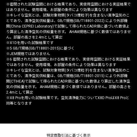
※密閉された試験空間における結果であり、実使用空間における実証結果で
はありません。使用環境、お部屋の条件により効果は異なります
※キレイな空気とは、試験対象物質(タバコ煙粒子)を含まない清浄空気のこ
とであり、清浄空気供給量は、GB/T規格(GB/T18801-2022) により外部機
関(China CEPREI Laboratory)で試験して得られたCADR値に基づいた数値よ
り算出した清浄空気の供給量を示す。 AHAM規格に基づく数値ではありませ
ん。部屋の高さを2.4mとして算出
※X1Dを用いた試験結果です
※5 GB/T規格(GB/T18801-2015)に基づく
※JEM規格ではありません
※6 密閉された試験空間における結果であり、実使用空間における実証結果
ではありません。使用環境、お部屋の条件により効果は異なります
※キレイな空気とは、試験対象物質(タバコ煙粒子)を含まない清浄空気のこ
とであり、清浄空気供給量は、GB/T規格(GB/T18801-2015) により外部機
関(CTIHEA)で試験して得られたCADR値に基づいた数値より算出した清浄空
気の供給量を示す。 AHAM規格に基づく数値ではありません。部屋の高さを
2.4mとして算出
※X8 Proを用いた試験結果です。空気清浄能力についてX8D ProはX8 Proと
同等となります
特定商取引法に基づく表示