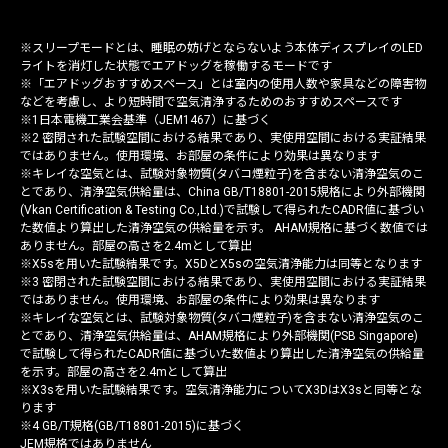
※スリープモードとは、睡眠の妨げとならないよう本体ディスプレイのLED
ライトを消灯した状態でエアドッグを稼働するモードです
※「エアドッグおすすめスペース」とは室内の使用人数や家具などの障害物
などを考慮し、より短時間で空気清浄するためのおすすめスペースです
※1日本電機工業会基準（JEM1467）に基づく
※2 密閉された試験空間における結果であり、実使用空間における実証結果
ではありません。使用環境、お部屋の条件により効果は異なります
※キレイな空気とは、試験対象物質(タバコ煙粒子)を含まない清浄空気のこ
とであり、清浄空気供給量は、China GB/T18801-2015規格により外部機関
(Vkan Certification & Testing Co.,Ltd.)で試験して得られたCADR値に基づい
た数値より算出した清浄空気の供給量を示す。 AHAM規格に基づく数値では
ありません。部屋の高さを2.4mとして算出
※X5sを用いた試験結果です。X5DとX5sの空気清浄能力は同等となります
※3 密閉された試験空間における結果であり、実使用空間における実証結果
ではありません。使用環境、お部屋の条件により効果は異なります
※キレイな空気とは、試験対象物質(タバコ煙粒子)を含まない清浄空気のこ
とであり、清浄空気供給量は、AHAM規格により外部機関(PSB Singapore)
で試験して得られたCADR値に基づいた数値より算出した清浄空気の供給量
を示す。部屋の高さを2.4mとして算出
※X3sを用いた試験結果です。空気清浄能力についてX3DはX3sと同等とな
ります
※4 GB/T規格(GB/T18801-2015)に基づく
JEM規格ではありません